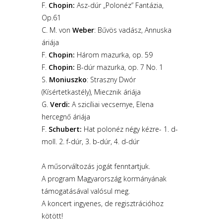
F.
Chopin:
Asz-dúr „Polonéz” Fantázia,
Op.61
C. M. von
Weber
: Bűvös vadász, Annuska
áriája
F.
Chopin:
Három mazurka, op. 59
F.
Chopin:
B-dúr mazurka, op. 7 No. 1
S.
Moniuszko
: Straszny Dwór
(Kísértetkastély), Miecznik áriája
G.
Verdi:
A szicíliai vecsernye, Elena
hercegnő áriája
F.
Schubert:
Hat polonéz négy kézre- 1. d-
moll. 2. f-dúr, 3. b-dúr, 4. d-dúr
A műsorváltozás jogát fenntartjuk.
A program Magyarország kormányának
támogatásával valósul meg.
A koncert ingyenes, de regisztrációhoz
kötött!