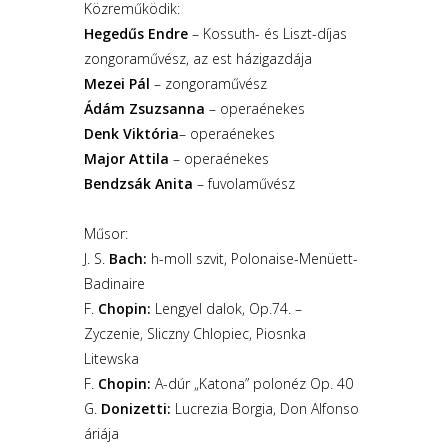
Közreműködik:
Hegedűs Endre
– Kossuth- és Liszt-díjas
zongoraművész, az est házigazdája
Mezei Pál
– zongoraművész
Ádám Zsuzsanna
– operaénekes
Denk Viktória
– operaénekes
Major Attila
– operaénekes
Bendzsák Anita
– fuvolaművész
Műsor:
J. S.
Bach:
h-moll szvit, Polonaise-Menüett-
Badinaire
F.
Chopin:
Lengyel dalok, Op.74. –
Zyczenie, Sliczny Chlopiec, Piosnka
Litewska
F.
Chopin:
A-dúr „Katona” polonéz Op. 40
G.
Donizetti:
Lucrezia Borgia, Don Alfonso
áriája