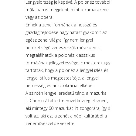
Lengyelország jelképévé. A polonéz további
műfajban is megjelent, mint a kamarazene
vagy az opera.
Ennek a zenei formának a hosszú és
gazdag fejlődése nagy hatást gyakorolt az
egész zenei világra, így nem lengyel
nemzetiségű zeneszerzők műveiben is
megtalálhatók a polonéz klasszikus
formájának jellegzetessége. E mesterek úgy
tartották, hogy a polonéz a lengyel ízlés és
lengyel stílus megtestesítője, a lengyel
nemesség és arisztokrácia jelképe.
A szintén lengyel eredetű tánc, a mazurka
is Chopin által lett nemzetközileg elismert,
aki mintegy 60 mazurkát írt zongorára, így ő
volt az, aki ezt a zenét a népi kultúrából a
zeneművészetbe vezette.