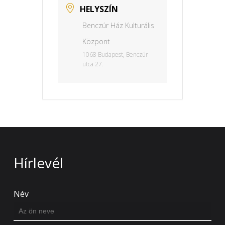
HELYSZÍN
Benczúr Ház Kulturális
Központ
1068 Budapest, Benczúr
utca 27.
Hírlevél
Név