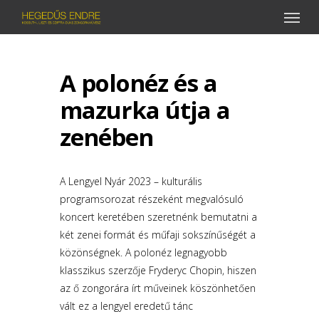
Menu
Skip
to
main
A polonéz és a
content
mazurka útja a
zenében
​A Lengyel Nyár 2023 – kulturális
programsorozat részeként megvalósuló
koncert keretében szeretnénk bemutatni a
két zenei formát és műfaji sokszínűségét a
közönségnek. A polonéz legnagyobb
klasszikus szerzője Fryderyc Chopin, hiszen
az ő zongorára írt műveinek köszönhetően
vált ez a lengyel eredetű tánc