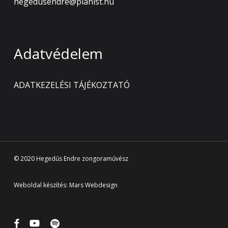
hegedusendre@pianist.hu
Adatvédelem
ADATKEZELÉSI TÁJÉKOZTATÓ
© 2020 Hegedűs Endre zongoraművész
Weboldal készítés:
Mars Webdesign
facebook
youtube
spotify