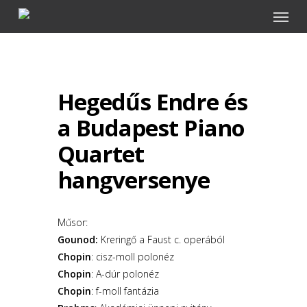
Menu
Skip
to
main
content
Hegedűs Endre és
a Budapest Piano
Quartet
hangversenye
Műsor:
Gounod:
Kreringő a Faust c. operából
Chopin
: cisz-moll polonéz
Chopin
: A-dúr polonéz
Chopin
: f-moll fantázia