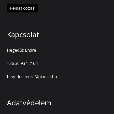
Kapcsolat
Hegedűs Endre
+36 30 934 2164
hegedusendre@pianist.hu
Adatvédelem