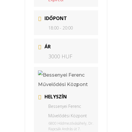
IDŐPONT
18:00 - 20:00
ÁR
3000 HUF
HELYSZÍN
Bessenyei Ferenc
Művelődési Központ
6800 Hódmezővásáhely, Dr.
Rapcsák András út 7.