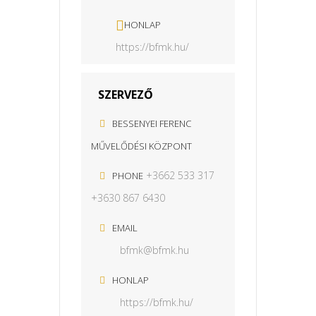
HONLAP
https://bfmk.hu/
SZERVEZŐ
BESSENYEI FERENC
MŰVELŐDÉSI KÖZPONT
+3662 533 317
PHONE
+3630 867 6430
EMAIL
bfmk@bfmk.hu
HONLAP
https://bfmk.hu/