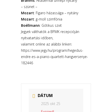
Brahms
: Akadémiai ünnepi nyitány
– szünet –
Mozart
: Figaro házassága – nyitány
Mozart
: g-moll szimfónia
Boëllmann
: Gótikus szvit
Jegyek válthatók a BFMK recepcióján
nyitvatartási időben,
valamint online az alábbi linken:
https://www.jegy.hu/program/hegedus-
endre-es-a-piano-quartett-hangversenye-
182446
DÁTUM
2025 okt 25
Expired!