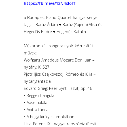
https://fb.me/e/12N4xIoIT
a Budapest Piano Quartet hangversenye
tagjai: Baráz Ádám ♥ Baráz (Yajima) Alisa és
Hegedűs Endre ♥ Hegedűs Katalin
Műsoron két zongora nyolc kézre átírt
művek:
Wolfgang Amadeus Mozart: Don Juan –
nyitány, K. 527
Pjotr Iljics Csajkovszkij: Rómeó és Júlia –
nyitányfantázia,
Edvard Grieg: Peer Gynt I. szvit, op. 46
• Reggeli hangulat
• Aase halála
• Anitra tánca
• A hegyi király csarnokában
Liszt Ferenc: IX. magyar rapszódia (Pesti