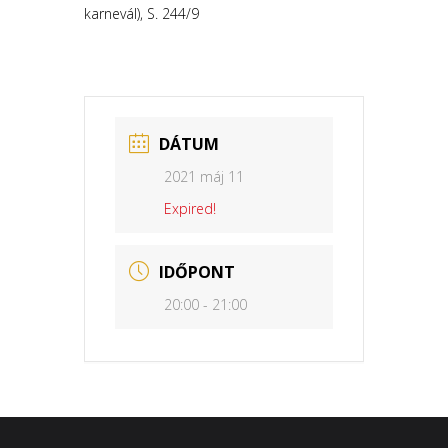
karnevál), S. 244/9
DÁTUM
2021 máj 11
Expired!
IDŐPONT
20:00 - 21:00