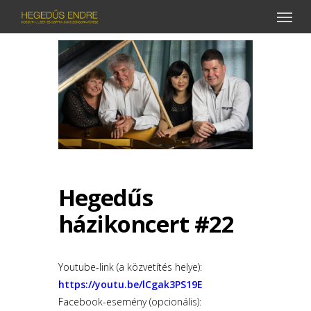
Menu
Skip
to
main
content
Hegedűs
házikoncert #22
Youtube-link (a közvetítés helye):
https://youtu.be/lCgak3PS19E
Facebook-esemény (opcionális):