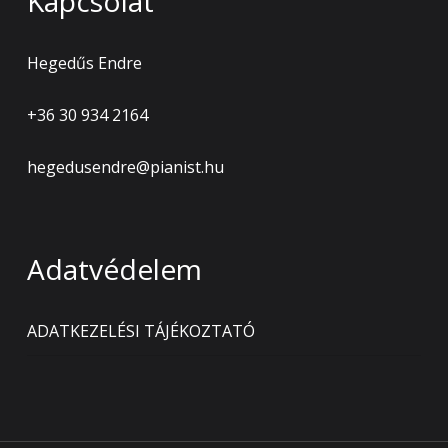
Kapcsolat
Hegedűs Endre
+36 30 934 2164
hegedusendre@pianist.hu
Adatvédelem
ADATKEZELÉSI TÁJÉKOZTATÓ