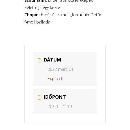
Schumann:
Bilder aus Osten (Képek
Keletről) négy kézre
Chopin:
E-dúr és c-moll „forradalmi” etűd
f-moll ballada
DÁTUM
2022 márc 01
Expired!
IDŐPONT
20:00 - 21:10