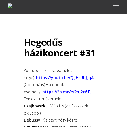
Menu
Skip
to
main
content
Hegedűs
házikoncert #31
Youtube-link (a streamelés
helye):
https://youtu.be/
QIjHrUbJJqA
(Opcionális) Facebook-
esemény:
https://fb.
me/e/2hJ2x6TJl
Tervezett műsorunk:
Csajkovszkij:
Március (az Évszakok c.
ciklusból)
Debussy:
Kis szvit négy kézre