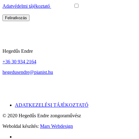
Adatvédelmi tájékoztató
elfogadása
Kapcsolat
Hegedűs Endre
+36 30 934 2164
hegedusendre@pianist.hu
Adatvédelem
ADATKEZELÉSI TÁJÉKOZTATÓ
© 2020 Hegedűs Endre zongoraművész
Weboldal készítés:
Mars Webdesign
facebook