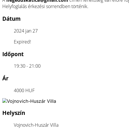
A
hegeduskatica@gmail.com
címen lehetőség van előre fogl
Helyfoglalás érkezési sorrendben történik.
Dátum
2024 jan 27
Expired!
Időpont
19:30 - 21:00
Ár
4000 HUF
Helyszín
Vojnovich-Huszár Villa