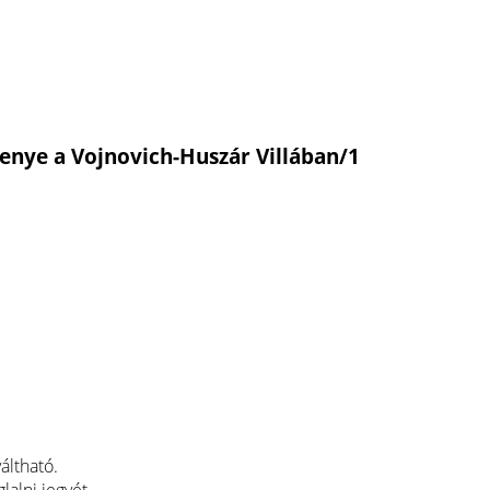
nye a Vojnovich-Huszár Villában/1
áltható.