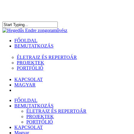
Skip
to
main
content
Close
Search
Menu
FŐOLDAL
BEMUTATKOZÁS
ÉLETRAJZ ÉS REPERTOÁR
PROJEKTEK
PORTFÓLIÓ
KAPCSOLAT
MAGYAR
facebook
youtube
spotify
FŐOLDAL
BEMUTATKOZÁS
ÉLETRAJZ ÉS REPERTOÁR
PROJEKTEK
PORTFÓLIÓ
KAPCSOLAT
Magyar