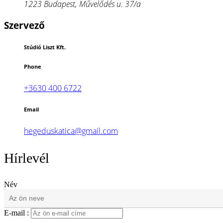
1223 Budapest, Művelődés u. 37/a
Szervező
Stúdió Liszt Kft.
Phone
+3630 400 6722
Email
hegeduskatica@gmail.com
Hírlevél
Név
E-mail :