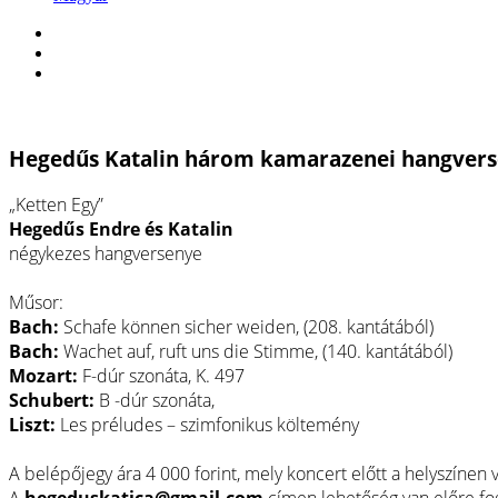
facebook
youtube
spotify
Hegedűs Katalin három kamarazenei hangverse
„Ketten Egy”
Hegedűs Endre és Katalin
négykezes hangversenye
Műsor:
Bach:
Schafe können sicher weiden, (208. kantátából)
Bach:
Wachet auf, ruft uns die Stimme, (140. kantátából)
Mozart:
F-dúr szonáta, K. 497
Schubert:
B -dúr szonáta,
Liszt:
Les préludes – szimfonikus költemény
A belépőjegy ára 4 000 forint, mely koncert előtt a helyszínen v