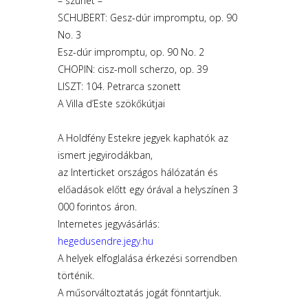
– szünet –
SCHUBERT: Gesz-dúr impromptu, op. 90
No. 3
Esz-dúr impromptu, op. 90 No. 2
CHOPIN: cisz-moll scherzo, op. 39
LISZT: 104. Petrarca szonett
A Villa d’Este szökőkútjai
A Holdfény Estekre jegyek kaphatók az
ismert jegyirodákban,
az Interticket országos hálózatán és
előadások előtt egy órával a helyszínen 3
000 forintos áron.
Internetes jegyvásárlás:
hegedusendre.jegy.hu
A helyek elfoglalása érkezési sorrendben
történik.
A műsorváltoztatás jogát fönntartjuk.