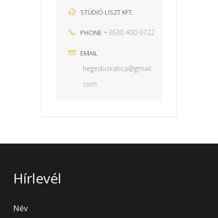
STÚDIÓ LISZT KFT.
+3630 400 6722
PHONE
EMAIL
hegeduskatica@gmail.
com
Hírlevél
Név