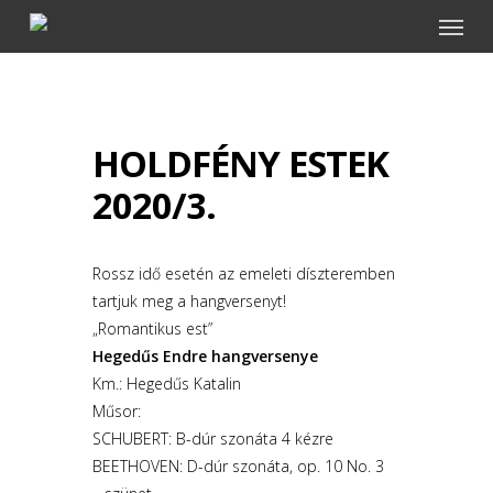
Menu
Skip
to
main
content
HOLDFÉNY ESTEK
2020/3.
Rossz idő esetén az emeleti díszteremben
tartjuk meg a hangversenyt!
„Romantikus est”
Hegedűs Endre hangversenye
Km.: Hegedűs Katalin
Műsor:
SCHUBERT: B-dúr szonáta 4 kézre
BEETHOVEN: D-dúr szonáta, op. 10 No. 3