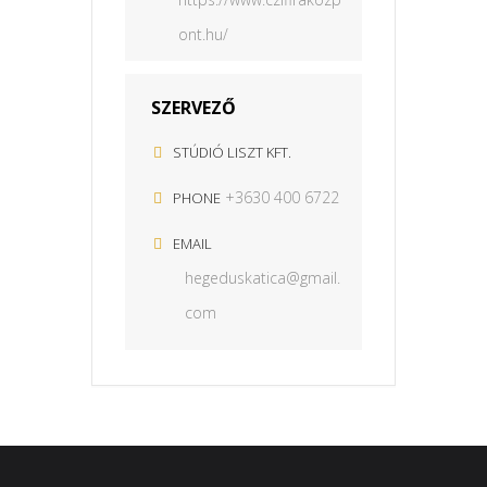
ont.hu/
SZERVEZŐ
STÚDIÓ LISZT KFT.
+3630 400 6722
PHONE
EMAIL
hegeduskatica@gmail.
com