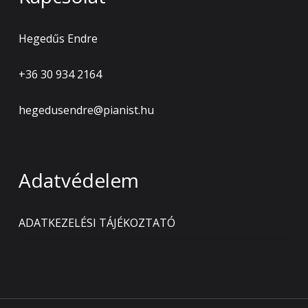
Hegedűs Endre
+36 30 934 2164
hegedusendre@pianist.hu
Adatvédelem
ADATKEZELÉSI TÁJÉKOZTATÓ