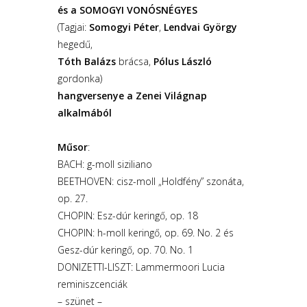
és a SOMOGYI VONÓSNÉGYES
(Tagjai:
Somogyi Péter
,
Lendvai György
hegedű,
Tóth Balázs
brácsa,
Pólus László
gordonka)
hangversenye a Zenei Világnap
alkalmából
Műsor
:
BACH: g-moll siziliano
BEETHOVEN: cisz-moll „Holdfény” szonáta,
op. 27.
CHOPIN: Esz-dúr keringő, op. 18
CHOPIN: h-moll keringő, op. 69. No. 2 és
Gesz-dúr keringő, op. 70. No. 1
DONIZETTI-LISZT: Lammermoori Lucia
reminiszcenciák
– szünet –