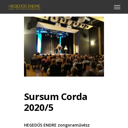
Menu
Skip
to
main
content
Sursum Corda
2020/5
HEGEDŰS ENDRE zongoraművész