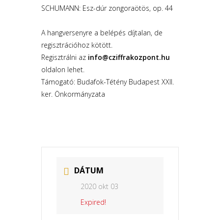
SCHUMANN: Esz-dúr zongoraötös, op. 44
A hangversenyre a belépés díjtalan, de
regisztrációhoz kötött.
Regisztrálni az
info@cziffrakozpont.hu
oldalon lehet.
Támogató: Budafok-Tétény Budapest XXII.
ker. Önkormányzata
DÁTUM
2020 okt 03
Expired!