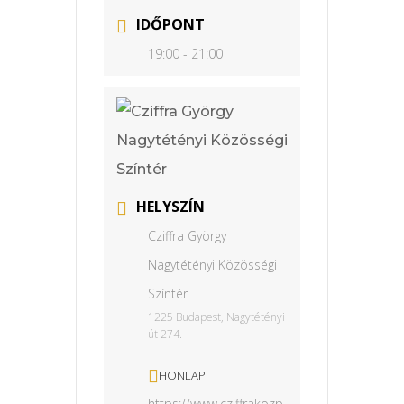
IDŐPONT
19:00 - 21:00
HELYSZÍN
Cziffra György
Nagytétényi Közösségi
Színtér
1225 Budapest, Nagytétényi
út 274.
HONLAP
https://www.cziffrakozp