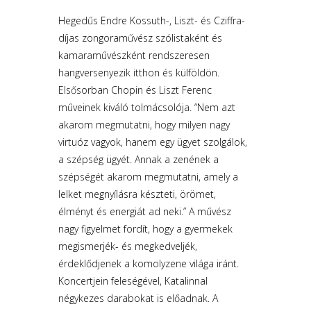
Hegedűs Endre Kossuth-, Liszt- és Cziffra-
díjas zongoraművész szólistaként és
kamaraművészként rendszeresen
hangversenyezik itthon és külföldön.
Elsősorban Chopin és Liszt Ferenc
műveinek kiváló tolmácsolója. “Nem azt
akarom megmutatni, hogy milyen nagy
virtuóz vagyok, hanem egy ügyet szolgálok,
a szépség ügyét. Annak a zenének a
szépségét akarom megmutatni, amely a
lelket megnyílásra készteti, örömet,
élményt és energiát ad neki.” A művész
nagy figyelmet fordít, hogy a gyermekek
megismerjék- és megkedveljék,
érdeklődjenek a komolyzene világa iránt.
Koncertjein feleségével, Katalinnal
négykezes darabokat is előadnak. A