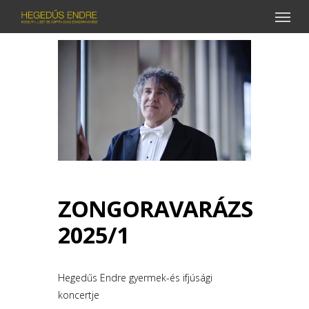
Menu
Skip
to
main
content
ZONGORAVARÁZS
2025/1
Hegedűs Endre gyermek-és ifjúsági
koncertje