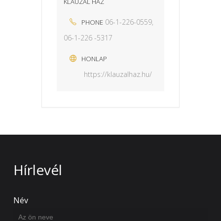
KLAUZÁL HÁZ
06-1-226-0559,
PHONE
06-1-226 -5317
HONLAP
https://klauzalhaz.hu/
Hírlevél
Név