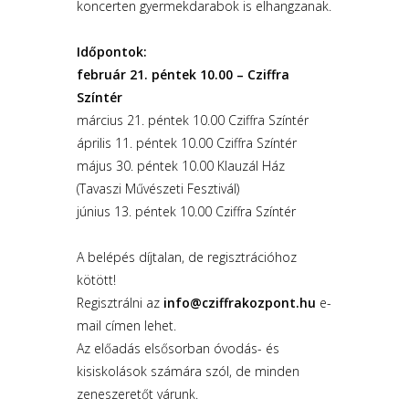
koncerten gyermekdarabok is elhangzanak.
Időpontok:
február 21. péntek 10.00 – Cziffra
Színtér
március 21. péntek 10.00 Cziffra Színtér
április 11. péntek 10.00 Cziffra Színtér
május 30. péntek 10.00 Klauzál Ház
(Tavaszi Művészeti Fesztivál)
június 13. péntek 10.00 Cziffra Színtér
A belépés díjtalan, de regisztrációhoz
kötött!
Regisztrálni az
info@cziffrakozpont.hu
e-
mail címen lehet.
Az előadás elsősorban óvodás- és
kisiskolások számára szól, de minden
zeneszeretőt várunk.