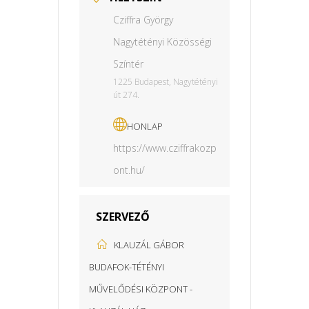
Cziffra György
Nagytétényi Közösségi
Színtér
1225 Budapest, Nagytétényi
út 274.
HONLAP
https://www.cziffrakozp
ont.hu/
SZERVEZŐ
KLAUZÁL GÁBOR
BUDAFOK-TÉTÉNYI
MŰVELŐDÉSI KÖZPONT -