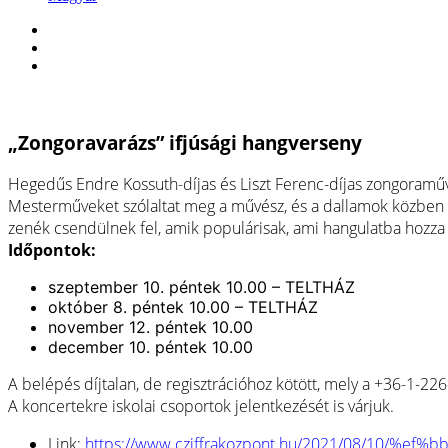
facebook
youtube
spotify
„Zongoravarázs” ifjúsági hangverseny
Hegedűs Endre Kossuth-díjas és Liszt Ferenc-díjas zongoram
Mesterműveket szólaltat meg a művész, és a dallamok közben 
zenék csendülnek fel, amik populárisak, ami hangulatba hozza 
Időpontok:
szeptember 10. péntek 10.00 – TELTHÁZ
október 8. péntek 10.00 – TELTHÁZ
november 12. péntek 10.00
december 10. péntek 10.00
A belépés díjtalan, de regisztrációhoz kötött, mely a +36-1-2
A koncertekre iskolai csoportok jelentkezését is várjuk.
Link:
https://www.cziffrakozpont.hu/2021/08/10/%ef%bb