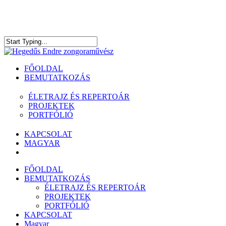
Skip
to
main
content
Close
Search
Menu
FŐOLDAL
BEMUTATKOZÁS
ÉLETRAJZ ÉS REPERTOÁR
PROJEKTEK
PORTFÓLIÓ
KAPCSOLAT
MAGYAR
facebook
youtube
spotify
FŐOLDAL
BEMUTATKOZÁS
ÉLETRAJZ ÉS REPERTOÁR
PROJEKTEK
PORTFÓLIÓ
KAPCSOLAT
Magyar