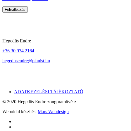
Kapcsolat
Hegedűs Endre
+36 30 934 2164
hegedusendre@pianist.hu
Adatvédelem
ADATKEZELÉSI TÁJÉKOZTATÓ
© 2020 Hegedűs Endre zongoraművész
Weboldal készítés:
Mars Webdesign
facebook
youtube