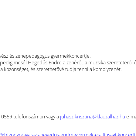
űvész és zenepedagógus gyermekkoncertje.
pedig mesél Hegedűs Endre a zenéről, a muzsika szeretetéről és
a közönséget, és szerethetővé tudja tenni a komolyzenét.
26-0559 telefonszámon vagy a
juhasz.krisztina@klauzalhaz.hu
e-ma
%bfzongoravarazs-hegedus-endre-gyermek-es-ifjusagi-koncertj